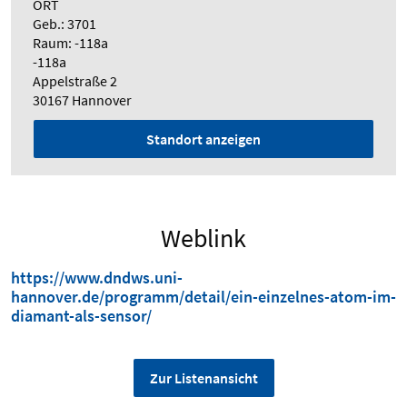
ORT
Geb.: 3701
Raum: -118a
-118a
Appelstraße 2
30167 Hannover
Standort anzeigen
Weblink
https://www.dndws.uni-
hannover.de/programm/detail/ein-einzelnes-atom-im-
diamant-als-sensor/
Zur Listenansicht