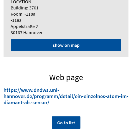
LOCATION
Building: 3701
Room: -118a
-118a
Appelstraße 2
30167 Hannover
show on map
Web page
https://www.dndws.uni-
hannover.de/programm/detail/ein-einzelnes-atom-im-
diamant-als-sensor/
Go to list