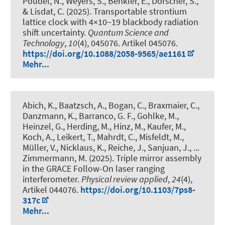
Poudel, N., Weyers, S., Benkler, E., Dörscher, S.,
& Lisdat, C. (2025).
Transportable strontium
lattice clock with 4×10−19 blackbody radiation
shift uncertainty
.
Quantum Science and
Technology
,
10
(4), 045076. Artikel 045076.
https://doi.org/10.1088/2058-9565/ae1161
Mehr...
Abich, K., Baatzsch, A., Bogan, C., Braxmaier, C.,
Danzmann, K., Barranco, G. F., Gohlke, M.,
Heinzel, G., Herding, M., Hinz, M., Kaufer, M.,
Koch, A., Leikert, T., Mahrdt, C., Misfeldt, M.,
Müller, V., Nicklaus, K., Reiche, J., Sanjuan, J., ...
Zimmermann, M. (2025).
Triple mirror assembly
in the GRACE Follow-On laser ranging
interferometer
.
Physical review applied
,
24
(4),
Artikel 044076.
https://doi.org/10.1103/7ps8-
317c
Mehr...