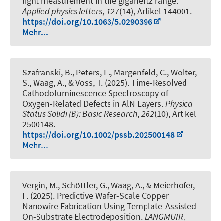
light measurement in the gigahertz range
.
Applied physics letters
,
127
(14), Artikel 144001.
https://doi.org/10.1063/5.0290396
Mehr...
Szafranski, B., Peters, L., Margenfeld, C., Wolter,
S., Waag, A., & Voss, T. (2025).
Time-Resolved
Cathodoluminescence Spectroscopy of
Oxygen-Related Defects in AlN Layers
.
Physica
Status Solidi (B): Basic Research
,
262
(10), Artikel
2500148.
https://doi.org/10.1002/pssb.202500148
Mehr...
Vergin, M., Schöttler, G., Waag, A., & Meierhofer,
F. (2025).
Predictive Wafer-Scale Copper
Nanowire Fabrication Using Template-Assisted
On-Substrate Electrodeposition
.
LANGMUIR
,