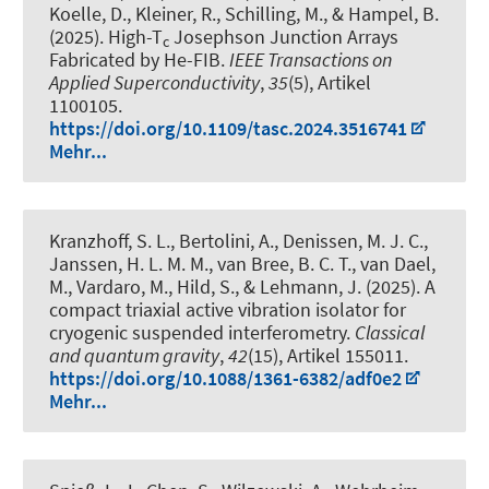
Koelle, D., Kleiner, R., Schilling, M., & Hampel, B.
(2025).
High-T
Josephson Junction Arrays
c
Fabricated by He-FIB
.
IEEE Transactions on
Applied Superconductivity
,
35
(5), Artikel
1100105.
https://doi.org/10.1109/tasc.2024.3516741
Mehr...
Kranzhoff, S. L., Bertolini, A., Denissen, M. J. C.,
Janssen, H. L. M. M., van Bree, B. C. T., van Dael,
M., Vardaro, M., Hild, S., & Lehmann, J. (2025).
A
compact triaxial active vibration isolator for
cryogenic suspended interferometry
.
Classical
and quantum gravity
,
42
(15), Artikel 155011.
https://doi.org/10.1088/1361-6382/adf0e2
Mehr...