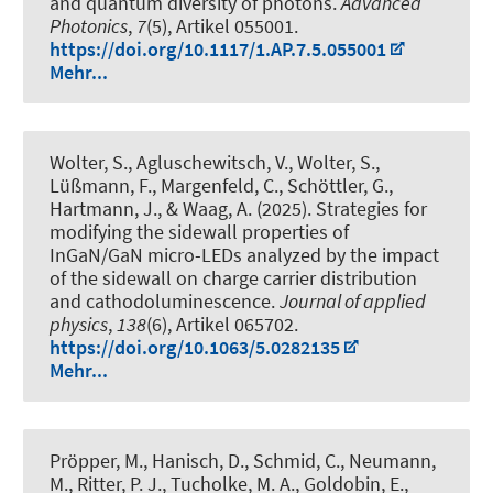
and quantum diversity of photons
.
Advanced
Photonics
,
7
(5), Artikel 055001.
https://doi.org/10.1117/1.AP.7.5.055001
Mehr...
Wolter, S., Agluschewitsch, V., Wolter, S.,
Lüßmann, F., Margenfeld, C., Schöttler, G.,
Hartmann, J., & Waag, A. (2025).
Strategies for
modifying the sidewall properties of
InGaN/GaN micro-LEDs analyzed by the impact
of the sidewall on charge carrier distribution
and cathodoluminescence
.
Journal of applied
physics
,
138
(6), Artikel 065702.
https://doi.org/10.1063/5.0282135
Mehr...
Pröpper, M., Hanisch, D., Schmid, C., Neumann,
M., Ritter, P. J., Tucholke, M. A., Goldobin, E.,