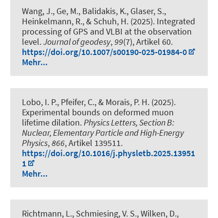
Wang, J., Ge, M., Balidakis, K., Glaser, S.,
Heinkelmann, R., & Schuh, H. (2025).
Integrated
processing of GPS and VLBI at the observation
level
.
Journal of geodesy
,
99
(7), Artikel 60.
https://doi.org/10.1007/s00190-025-01984-0
Mehr...
Lobo, I. P., Pfeifer, C., & Morais, P. H. (2025).
Experimental bounds on deformed muon
lifetime dilation
.
Physics Letters, Section B:
Nuclear, Elementary Particle and High-Energy
Physics
,
866
, Artikel 139511.
https://doi.org/10.1016/j.physletb.2025.13951
1
Mehr...
Richtmann, L.
, Schmiesing, V. S.
, Wilken, D.,