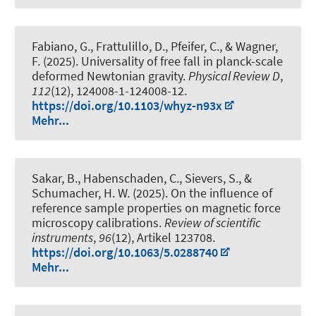
Fabiano, G., Frattulillo, D., Pfeifer, C., & Wagner,
F. (2025).
Universality of free fall in planck-scale
deformed Newtonian gravity
.
Physical Review D
,
112
(12), 124008-1-124008-12.
https://doi.org/10.1103/whyz-n93x
Mehr...
Sakar, B., Habenschaden, C., Sievers, S., &
Schumacher, H. W. (2025).
On the influence of
reference sample properties on magnetic force
microscopy calibrations
.
Review of scientific
instruments
,
96
(12), Artikel 123708.
https://doi.org/10.1063/5.0288740
Mehr...