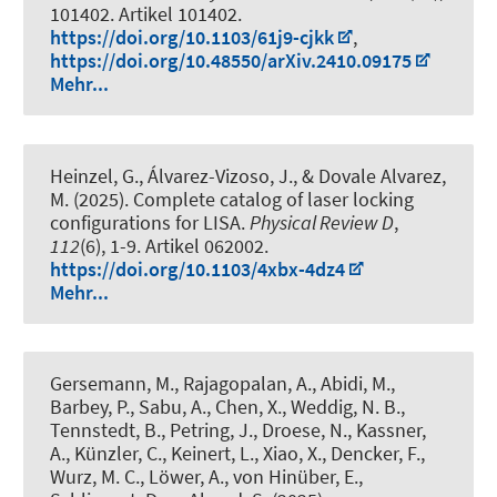
101402. Artikel 101402.
https://doi.org/10.1103/61j9-cjkk
,
https://doi.org/10.48550/arXiv.2410.09175
Mehr...
Heinzel, G., Álvarez-Vizoso, J., & Dovale Alvarez,
M. (2025).
Complete catalog of laser locking
configurations for LISA
.
Physical Review D
,
112
(6), 1-9. Artikel 062002.
https://doi.org/10.1103/4xbx-4dz4
Mehr...
Gersemann, M., Rajagopalan, A.
, Abidi, M.
,
Barbey, P., Sabu, A., Chen, X.
, Weddig, N. B.
,
Tennstedt, B.
, Petring, J.
, Droese, N.
, Kassner,
A.
, Künzler, C.
, Keinert, L.
, Xiao, X.
, Dencker, F.
,
Wurz, M. C.
, Löwer, A., von Hinüber, E.,