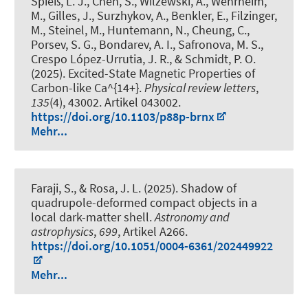
Spieß, L. J., Chen, S., Wilzewski, A., Wehrheim,
M., Gilles, J., Surzhykov, A., Benkler, E., Filzinger,
M., Steinel, M., Huntemann, N., Cheung, C.,
Porsev, S. G., Bondarev, A. I., Safronova, M. S.,
Crespo López-Urrutia, J. R.
, & Schmidt, P. O.
(2025).
Excited-State Magnetic Properties of
Carbon-like Ca^{14+}
.
Physical review letters
,
135
(4), 43002. Artikel 043002.
https://doi.org/10.1103/p88p-brnx
Mehr...
Faraji, S., & Rosa, J. L. (2025).
Shadow of
quadrupole-deformed compact objects in a
local dark-matter shell
.
Astronomy and
astrophysics
,
699
, Artikel A266.
https://doi.org/10.1051/0004-6361/202449922
Mehr...