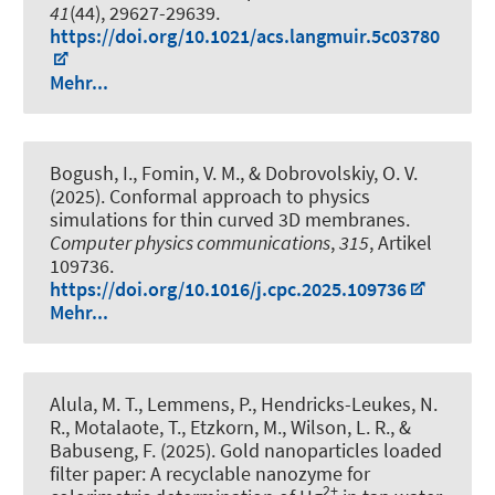
41
(44), 29627-29639.
https://doi.org/10.1021/acs.langmuir.5c03780
Mehr...
Bogush, I., Fomin, V. M., & Dobrovolskiy, O. V.
(2025).
Conformal approach to physics
simulations for thin curved 3D membranes
.
Computer physics communications
,
315
, Artikel
109736.
https://doi.org/10.1016/j.cpc.2025.109736
Mehr...
Alula, M. T., Lemmens, P., Hendricks-Leukes, N.
R., Motalaote, T., Etzkorn, M., Wilson, L. R., &
Babuseng, F. (2025).
Gold nanoparticles loaded
filter paper: A recyclable nanozyme for
2+