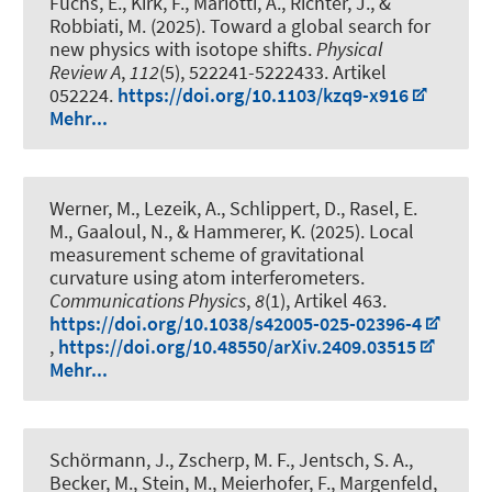
Fuchs, E.
, Kirk, F., Mariotti, A., Richter, J., &
Robbiati, M. (2025).
Toward a global search for
new physics with isotope shifts
.
Physical
Review A
,
112
(5), 522241-5222433. Artikel
052224.
https://doi.org/10.1103/kzq9-x916
Mehr...
Werner, M., Lezeik, A., Schlippert, D., Rasel, E.
M., Gaaloul, N.
, & Hammerer, K.
(2025).
Local
measurement scheme of gravitational
curvature using atom interferometers
.
Communications Physics
,
8
(1), Artikel 463.
https://doi.org/10.1038/s42005-025-02396-4
,
https://doi.org/10.48550/arXiv.2409.03515
Mehr...
Schörmann, J., Zscherp, M. F., Jentsch, S. A.,
Becker, M., Stein, M., Meierhofer, F., Margenfeld,