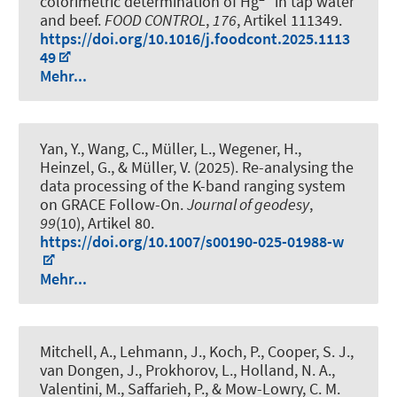
colorimetric determination of Hg
in tap water
and beef
.
FOOD CONTROL
,
176
, Artikel 111349.
https://doi.org/10.1016/j.foodcont.2025.1113
49
Mehr...
Yan, Y., Wang, C., Müller, L., Wegener, H.,
Heinzel, G., & Müller, V. (2025).
Re-analysing the
data processing of the K-band ranging system
on GRACE Follow-On
.
Journal of geodesy
,
99
(10), Artikel 80.
https://doi.org/10.1007/s00190-025-01988-w
Mehr...
Mitchell, A., Lehmann, J., Koch, P., Cooper, S. J.,
van Dongen, J., Prokhorov, L., Holland, N. A.,
Valentini, M., Saffarieh, P., & Mow-Lowry, C. M.