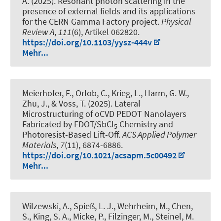
A. (2025).
Resonant photon scattering in the
presence of external fields and its applications
for the CERN Gamma Factory project
.
Physical
Review A
,
111
(6), Artikel 062820.
https://doi.org/10.1103/yysz-444v
Mehr...
Meierhofer, F., Orlob, C., Krieg, L., Harm, G. W.,
Zhu, J., & Voss, T. (2025).
Lateral
Microstructuring of oCVD PEDOT Nanolayers
Fabricated by EDOT/SbCl
Chemistry and
5
Photoresist-Based Lift-Off
.
ACS Applied Polymer
Materials
,
7
(11), 6874-6886.
https://doi.org/10.1021/acsapm.5c00492
Mehr...
Wilzewski, A., Spieß, L. J., Wehrheim, M., Chen,
S., King, S. A., Micke, P., Filzinger, M., Steinel, M.