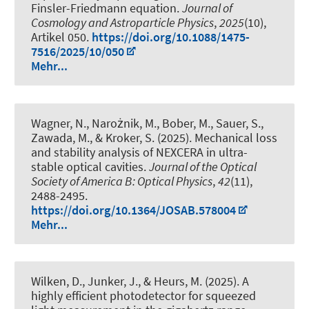
Finsler-Friedmann equation
.
Journal of
Cosmology and Astroparticle Physics
,
2025
(10),
Artikel 050.
https://doi.org/10.1088/1475-
7516/2025/10/050
Mehr...
Wagner, N., Narożnik, M., Bober, M., Sauer, S.,
Zawada, M., & Kroker, S. (2025).
Mechanical loss
and stability analysis of NEXCERA in ultra-
stable optical cavities
.
Journal of the Optical
Society of America B: Optical Physics
,
42
(11),
2488-2495.
https://doi.org/10.1364/JOSAB.578004
Mehr...
Wilken, D., Junker, J.
, & Heurs, M.
(2025).
A
highly efficient photodetector for squeezed