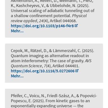
Akmentinsh, A., Reifert, D., Weimann, T., Pierz,
K., Kashcheyevs, V., & Ubbelohde, N. (2025).
Universal scaling of adiabatic tunneling out of
a shallow confinement potential
.
Physical
review applied
,
24
(4), Artikel 044068.
https://doi.org/10.1103/p146-f4r8
Mehr...
Cepok, M., Rätzel, D., & Lämmerzahl, C. (2025).
Quantum imaging as alternative readout in
atom interferometry: The case of gravity
.
AVS
Quantum Science
,
7
(4), Artikel 044401.
https://doi.org/10.1116/5.0272606
Mehr...
Pfeifer, C., Voicu, N., Friedl-Szász, A., & Popovici-
Popescu, E. (2025).
From kinetic gases to an
exponentially expanding universe — the