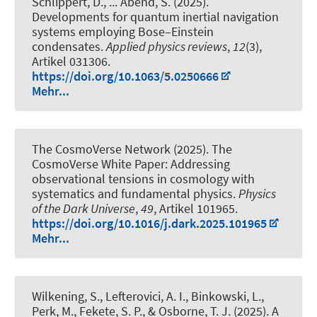
Schlippert, D.
, ... Abend, S.
(2025).
Developments for quantum inertial navigation
systems employing Bose–Einstein
condensates
.
Applied physics reviews
,
12
(3),
Artikel 031306.
https://doi.org/10.1063/5.0250666
Mehr...
The CosmoVerse Network (2025).
The
CosmoVerse White Paper: Addressing
observational tensions in cosmology with
systematics and fundamental physics
.
Physics
of the Dark Universe
,
49
, Artikel 101965.
https://doi.org/10.1016/j.dark.2025.101965
Mehr...
Wilkening, S.
, Lefterovici, A. I.
, Binkowski, L.
,
Perk, M., Fekete, S. P., & Osborne, T. J. (2025).
A