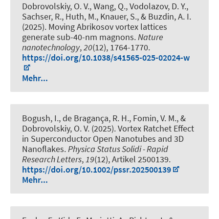
Dobrovolskiy, O. V., Wang, Q., Vodolazov, D. Y.,
Sachser, R., Huth, M., Knauer, S., & Buzdin, A. I.
(2025).
Moving Abrikosov vortex lattices
generate sub-40-nm magnons
.
Nature
nanotechnology
,
20
(12), 1764-1770.
https://doi.org/10.1038/s41565-025-02024-w
Mehr...
Bogush, I., de Bragança, R. H., Fomin, V. M., &
Dobrovolskiy, O. V. (2025).
Vortex Ratchet Effect
in Superconductor Open Nanotubes and 3D
Nanoflakes
.
Physica Status Solidi - Rapid
Research Letters
,
19
(12), Artikel 2500139.
https://doi.org/10.1002/pssr.202500139
Mehr...