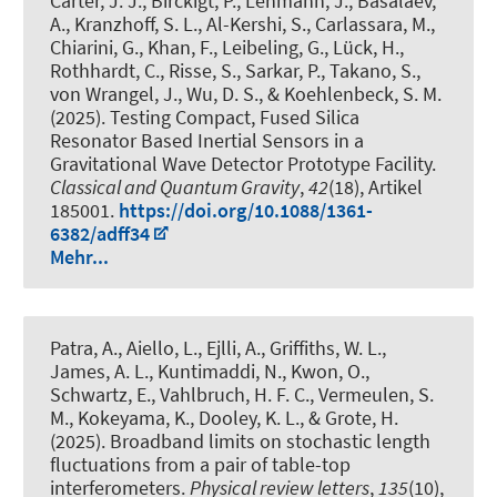
Carter, J. J., Birckigt, P., Lehmann, J., Basalaev,
A., Kranzhoff, S. L., Al-Kershi, S., Carlassara, M.,
Chiarini, G., Khan, F., Leibeling, G., Lück, H.,
Rothhardt, C., Risse, S., Sarkar, P., Takano, S.,
von Wrangel, J., Wu, D. S., & Koehlenbeck, S. M.
(2025).
Testing Compact, Fused Silica
Resonator Based Inertial Sensors in a
Gravitational Wave Detector Prototype Facility
.
Classical and Quantum Gravity
,
42
(18), Artikel
185001.
https://doi.org/10.1088/1361-
6382/adff34
Mehr...
Patra, A., Aiello, L., Ejlli, A., Griffiths, W. L.,
James, A. L., Kuntimaddi, N., Kwon, O.,
Schwartz, E., Vahlbruch, H. F. C., Vermeulen, S.
M., Kokeyama, K., Dooley, K. L., & Grote, H.
(2025).
Broadband limits on stochastic length
fluctuations from a pair of table-top
interferometers
.
Physical review letters
,
135
(10),