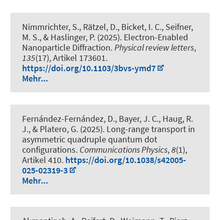
Nimmrichter, S., Rätzel, D., Bicket, I. C., Seifner,
M. S., & Haslinger, P. (2025).
Electron-Enabled
Nanoparticle Diffraction
.
Physical review letters
,
135
(17), Artikel 173601.
https://doi.org/10.1103/3bvs-ymd7
Mehr...
Fernández-Fernández, D., Bayer, J. C.
, Haug, R.
J.
, & Platero, G. (2025).
Long-range transport in
asymmetric quadruple quantum dot
configurations
.
Communications Physics
,
8
(1),
Artikel 410.
https://doi.org/10.1038/s42005-
025-02319-3
Mehr...