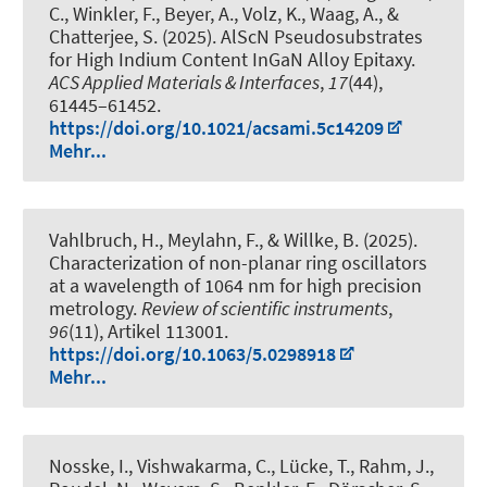
C., Winkler, F., Beyer, A., Volz, K., Waag, A., &
Chatterjee, S. (2025).
AlScN Pseudosubstrates
for High Indium Content InGaN Alloy Epitaxy
.
ACS Applied Materials & Interfaces
,
17
(44),
61445–61452.
https://doi.org/10.1021/acsami.5c14209
Mehr...
Vahlbruch, H., Meylahn, F., & Willke, B. (2025).
Characterization of non-planar ring oscillators
at a wavelength of 1064 nm for high precision
metrology
.
Review of scientific instruments
,
96
(11), Artikel 113001.
https://doi.org/10.1063/5.0298918
Mehr...
Nosske, I., Vishwakarma, C., Lücke, T., Rahm, J.,