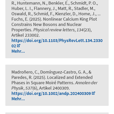
R., Huntemann, N., Benkler, E.
, Schmidt, P. O.
,
Huber, L. I., Flannery, J., Matt, R., Stadler, M.,
Oswald, R., Schmid, F., Kienzler, D., Home, J.
, ...
Fuchs, E.
(2025).
Nonlinear Calcium King Plot
Constrains New Bosons and Nuclear
Properties
.
Physical review letters
,
134
(23),
Artikel 233002.
https://doi.org/10.1103/PhysRevLett.134.2330
02
Mehr...
Madroñero, C., Domínguez‐Castro, G. A., &
Paredes, R. (2025).
Localized and Extended
Phases in Square Moiré Patterns
.
Annalen der
Physik
,
537
(6), Artikel 2400309.
https://doi.org/10.1002/andp.202400309
Mehr...