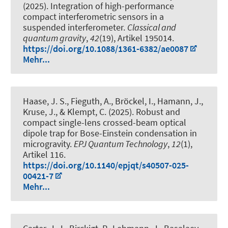
(2025).
Integration of high-performance
compact interferometric sensors in a
suspended interferometer
.
Classical and
quantum gravity
,
42
(19), Artikel 195014.
https://doi.org/10.1088/1361-6382/ae0087
Mehr...
Haase, J. S., Fieguth, A., Bröckel, I.
, Hamann, J.
,
Kruse, J., & Klempt, C. (2025).
Robust and
compact single-lens crossed-beam optical
dipole trap for Bose-Einstein condensation in
microgravity
.
EPJ Quantum Technology
,
12
(1),
Artikel 116.
https://doi.org/10.1140/epjqt/s40507-025-
00421-7
Mehr...