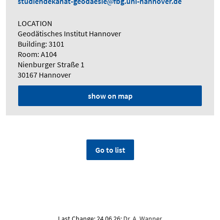
studiendekanat-geodaesie
fbg.uni-hannover.de
LOCATION
Geodätisches Institut Hannover
Building: 3101
Room: A104
Nienburger Straße 1
30167 Hannover
show on map
Go to list
Last Change: 24.06.26;
Dr. A. Wanner