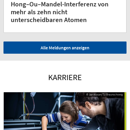
Hong–Ou–Mandel-Interferenz von
mehr als zehn nicht
unterscheidbaren Atomen
Alle Meldungen anzeigen
KARRIERE
© Jan Hosan/TU Braunschweig
© Jan Hosan/TU Braunschweig