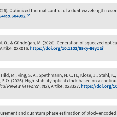
2026).
Optimized thermal control of a dual-wavelength-reson
364/ao.604992
l, M. Ö., & Gündoğan, M. (2026).
Generation of squeezed optical 
, Artikel 033016.
https://doi.org/10.1103/89xy-86yz
, Hild, M., King, S. A., Spethmann, N. C. H., Klose, J., Stahl, K.,
 P. O.
(2026).
High-stability optical clock based on a contin
ical Review Research
,
8
(2), Artikel 023327.
https://doi.org/1
rement and quantum phase estimation of block-encoded 