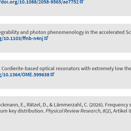
//doi.org/10.1088/2058-9565/ae7752
tegrability and photon phenomenology in the accelerated S
g/10.1103/ffnb-n4nj
.
Cordierite-based optical resonators with extremely low t
rg/10.1364/OME.599638
 Hackmann, E., Rätzel, D., & Lämmerzahl, C. (2026).
Frequency sh
tum key distribution
.
Physical Review Research
,
8
(2), Artikel