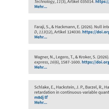
Technology
,
11
(3), Artikel 035014.
https:
Mehr...
Faraji, S., & Hackmann, E. (2026).
Null in
D
,
113
(12), Artikel 124030.
https://doi.or
Mehr...
Wagner, N., Legero, T., & Kroker, S. (2026)
express
,
16
(6), 1587-1600.
https://doi.o
Mehr...
Schlake, E., Hackstein, J. P., Barzel, R.,
retardation in continuous-variable quan
m8dj
Mehr...