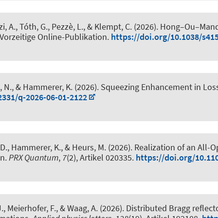
, A., Tóth, G., Pezzè, L., & Klempt, C. (2026).
Hong–Ou–Mandel
 Vorzeitige Online-Publikation.
https://doi.org/10.1038/s41
, N.
, & Hammerer, K.
(2026).
Squeezing Enhancement in Loss
22331/q-2026-06-01-2122
 D.
, Hammerer, K.
, & Heurs, M.
(2026).
Realization of an All-O
on
.
PRX Quantum
,
7
(2), Artikel 020335.
https://doi.org/10.1
 Meierhofer, F., & Waag, A. (2026).
Distributed Bragg reflec