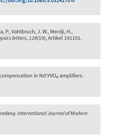
s://doi.org/10.1063/5.0324170
a, P.
, Vahlbruch, J. W.
, Merdji, H.
,
ysics letters
,
128
(19), Artikel 191101.
n compensation in Nd:YVO
amplifiers
.
4
geodesy
.
International Journal of Modern