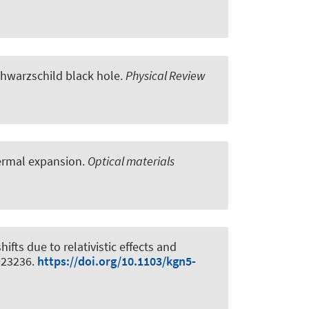
chwarzschild black hole
.
Physical Review
hermal expansion
.
Optical materials
ifts due to relativistic effects and
 023236.
https://doi.org/10.1103/kgn5-