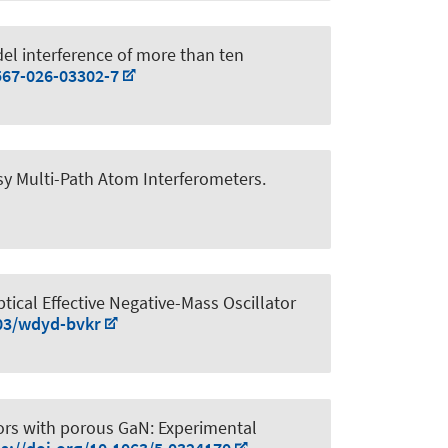
 interference of more than ten
567-026-03302-7
y Multi-Path Atom Interferometers
.
ptical Effective Negative-Mass Oscillator
103/wdyd-bvkr
tors with porous GaN: Experimental