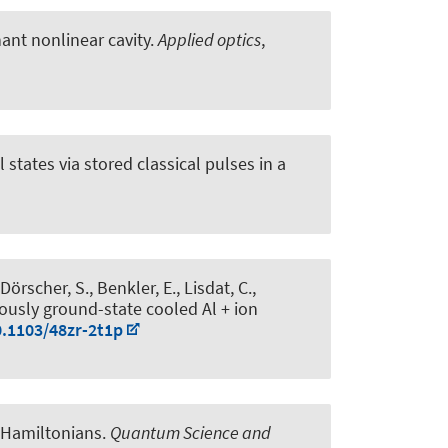
ant nonlinear cavity
.
Applied optics
,
states via stored classical pulses in a
 Dörscher, S., Benkler, E., Lisdat, C.,
uously ground-state cooled Al + ion
0.1103/48zr-2t1p
Hamiltonians
.
Quantum Science and