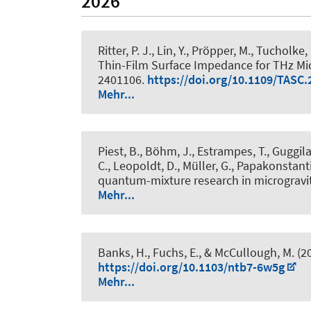
2026
Ritter, P. J., Lin, Y., Pröpper, M., Tucholk
Thin-Film Surface Impedance for THz M
2401106.
https://doi.org/10.1109/TASC
Mehr...
Piest, B., Böhm, J., Estrampes, T., Guggilam
C., Leopoldt, D., Müller, G., Papakonstantin
quantum-mixture research in microgravi
Mehr...
Banks, H.
, Fuchs, E.
, & McCullough, M. (2
https://doi.org/10.1103/ntb7-6w5g
Mehr...