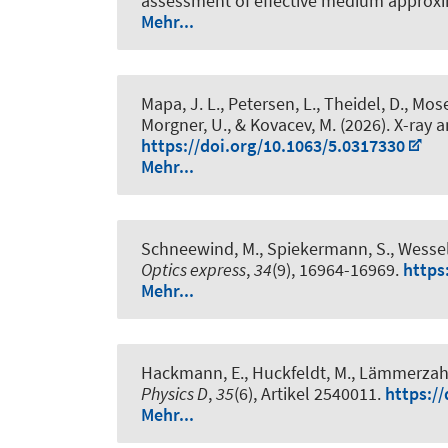
assessment of effective medium approx
Mehr...
Mapa, J. L., Petersen, L., Theidel, D., Mose
Morgner, U.
, & Kovacev, M. (2026).
X-ray 
https://doi.org/10.1063/5.0317330
Mehr...
Schneewind, M., Spiekermann, S., Wessels
Optics express
,
34
(9), 16964-16969.
https
Mehr...
Hackmann, E., Huckfeldt, M., Lämmerzahl, C
Physics D
,
35
(6), Artikel 2540011.
https:/
Mehr...