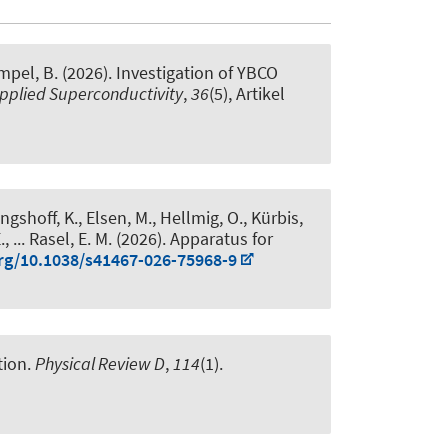
ampel, B. (2026).
Investigation of YBCO
Applied Superconductivity
,
36
(5), Artikel
ngshoff, K., Elsen, M., Hellmig, O., Kürbis,
 ... Rasel, E. M. (2026).
Apparatus for
org/10.1038/s41467-026-75968-9
tion
.
Physical Review D
,
114
(1).