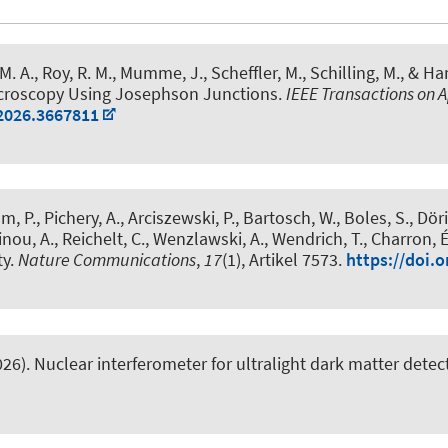
e, M. A., Roy, R. M., Mumme, J., Scheffler, M., Schilling, M., & H
icroscopy Using Josephson Junctions
.
IEEE Transactions on 
.2026.3667811
, P., Pichery, A., Arciszewski, P., Bartosch, W., Boles, S., Döri
ou, A., Reichelt, C., Wenzlawski, A., Wendrich, T., Charron, É.,
ty
.
Nature Communications
,
17
(1), Artikel 7573.
https://doi.
026).
Nuclear interferometer for ultralight dark matter detec