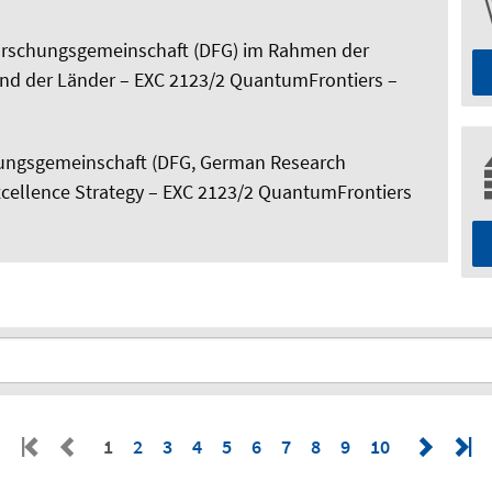
Forschungsgemeinschaft (DFG) im Rahmen der
und der Länder – EXC 2123/2 QuantumFrontiers –
ungsgemeinschaft (DFG, German Research
cellence Strategy – EXC 2123/2 QuantumFrontiers
1
2
3
4
5
6
7
8
9
10