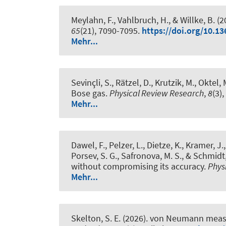
Meylahn, F., Vahlbruch, H., & Willke, B. (
65
(21), 7090-7095.
https://doi.org/10.1
Mehr...
Sevinçli, S., Rätzel, D., Krutzik, M., Okte
Bose gas
.
Physical Review Research
,
8
(3)
Mehr...
Dawel, F., Pelzer, L., Dietze, K., Kramer, J.
Porsev, S. G., Safronova, M. S.
, & Schmidt,
without compromising its accuracy
.
Phys
Mehr...
Skelton, S. E.
(2026).
von Neumann measu