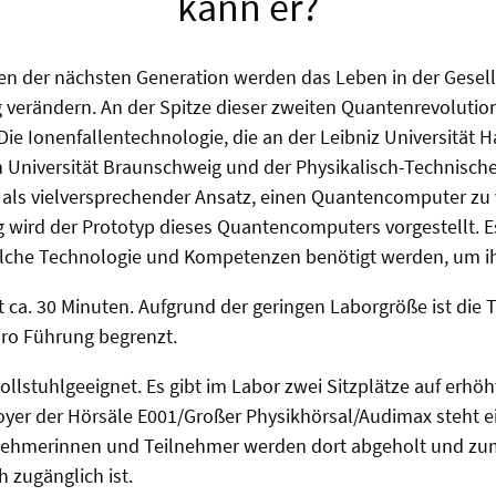
kann er?
n der nächsten Generation werden das Leben in der Gesell
g verändern. An der Spitze dieser zweiten Quantenrevolution
ie Ionenfallentechnologie, die an der Leibniz Universitä
n Universität Braunschweig und der Physikalisch-Technisch
lt als vielversprechender Ansatz, einen Quantencomputer zu 
 wird der Prototyp dieses Quantencomputers vorgestellt. Es 
elche Technologie und Kompetenzen benötigt werden, um i
 ca. 30 Minuten. Aufgrund der geringen Laborgröße ist di
pro Führung begrenzt.
rollstuhlgeeignet. Es gibt im Labor zwei Sitzplätze auf erh
yer der Hörsäle E001/Großer Physikhörsal/Audimax steht ei
lnehmerinnen und Teilnehmer werden dort abgeholt und zu
h zugänglich ist.