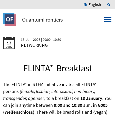
English
QuantumFrontiers
13. Jan. 2026
| 09:00 - 10:30
13
NETWORKING
Jan.
FLINTA*-Breakfast
The FLINTA* in STEM initiative invites all FLINTA*-
persons
(female, lesbian, intersexual, non-binary,
transgender, agender)
to a breakfast on
13 January
! You
can join anytime between
9:00 and 10:30 a.m. in G005
(Welfenschloss)
. There will be bread rolls and (vegan)