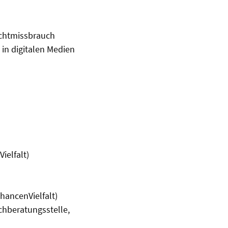
achtmissbrauch
in digitalen Medien
ielfalt)
ChancenVielfalt)
achberatungsstelle,