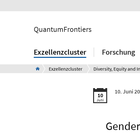
QuantumFrontiers
Exzellenzcluster
Forschung
Exzellenzcluster
10. Juni 2
10
Juni
Gender