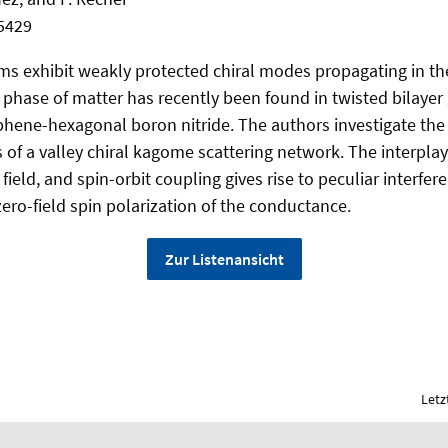
45429
s exhibit weakly protected chiral modes propagating in the
l phase of matter has recently been found in twisted bilaye
phene-hexagonal boron nitride. The authors investigate th
s of a valley chiral kagome scattering network. The interpla
field, and spin-orbit coupling gives rise to peculiar interf
zero-field spin polarization of the conductance.
Zur Listenansicht
Letz