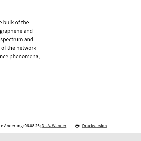
 bulk of the
r graphene and
e spectrum and
y of the network
erence phenomena,
te Änderung: 06.08.26;
Dr. A. Wanner
Druckversion