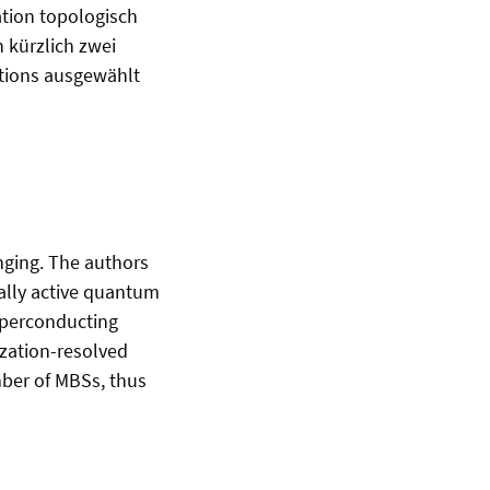
tion topologisch
 kürzlich zwei
estions ausgewählt
nging. The authors
ally active quantum
uperconducting
zation-resolved
mber of MBSs, thus