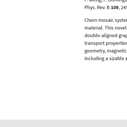
Phys. Rev. B
109
, 2
Chern mosaic system
material. This nove
double-aligned gra
transport propertie
geometry, magnetic 
including a sizable 