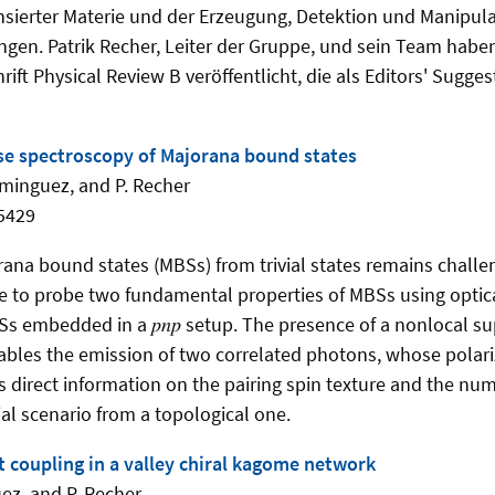
sierter Materie und der Erzeugung, Detektion und Manipula
gen. Patrik Recher, Leiter der Gruppe, und sein Team haben
chrift Physical Review B veröffentlicht, die als Editors' Sugg
se spectroscopy of Majorana bound states
ominguez, and P. Recher
45429
rana bound states (MBSs) from trivial states remains challe
e to probe two fundamental properties of MBSs using optic
s embedded in a 𝑝𝑛𝑝 setup. The presence of a nonlocal s
bles the emission of two correlated photons, whose polari
s direct information on the pairing spin texture and the nu
vial scenario from a topological one.
it coupling in a valley chiral kagome network
uez, and P. Recher