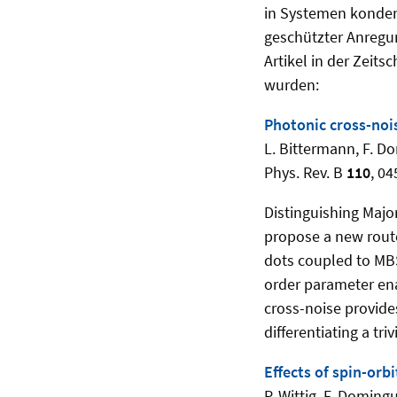
in Systemen konden
geschützter Anregun
Artikel in der Zeits
wurden:
Photonic cross-noi
L. Bittermann, F. D
Phys. Rev. B
110
, 0
Distinguishing Majo
propose a new rout
dots coupled to MBS
order parameter ena
cross-noise provide
differentiating a tri
Effects of spin-orb
P. Wittig, F. Doming