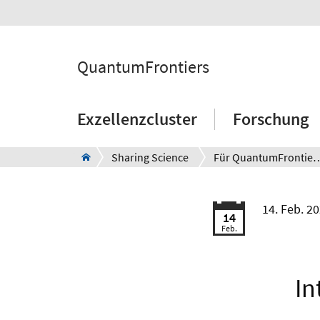
QuantumFrontiers
Exzellenzcluster
Forschung
Sharing Science
Für QuantumFrontiers Nachw
14. Feb. 2
14
Feb.
In