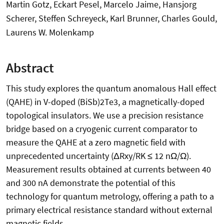
Martin Gotz, Eckart Pesel, Marcelo Jaime, Hansjorg
Scherer, Steffen Schreyeck, Karl Brunner, Charles Gould,
Laurens W. Molenkamp
Abstract
This study explores the quantum anomalous Hall effect
(QAHE) in V-doped (BiSb)2Te3, a magnetically-doped
topological insulators. We use a precision resistance
bridge based on a cryogenic current comparator to
measure the QAHE at a zero magnetic field with
unprecedented uncertainty (ΔRxy/RK ≤ 12 nΩ/Ω).
Measurement results obtained at currents between 40
and 300 nA demonstrate the potential of this
technology for quantum metrology, offering a path to a
primary electrical resistance standard without external
magnetic fields.