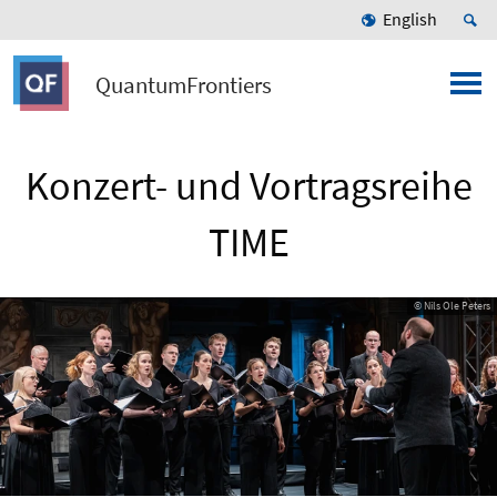
English
QuantumFrontiers
Konzert- und Vortragsreihe
TIME
© Nils Ole Peters